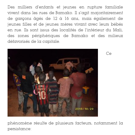
Des milliers d’enfants et jeunes en rupture familiale
vivent dans les rues de Bamako. Il s’agit majoritairement
de garçons âgés de 12 à 16 ans, mais également de
jeunes filles et de jeunes mères vivant avec leurs bébés
en rue. Ils sont issus des localités de l’intérieur du Mali,
des zones périphériques de Bamako et des milieux
défavorisés de la capitale.
Ce
phénomène résulte de plusieurs facteurs, notamment la
persistance: