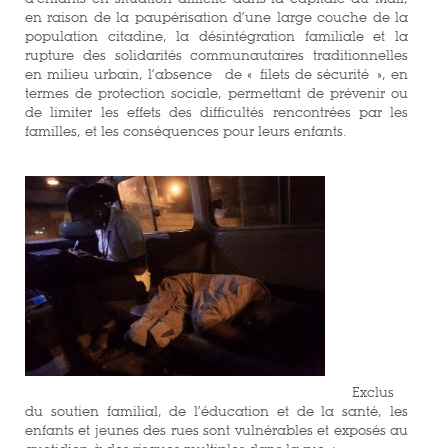
en raison de la paupérisation d’une large couche de la
population citadine, la désintégration familiale et la
rupture des solidarités communautaires traditionnelles
en milieu urbain, l’absence de « filets de sécurité », en
termes de protection sociale, permettant de prévenir ou
de limiter les effets des difficultés rencontrées par les
familles, et les conséquences pour leurs enfants.
Exclus
du soutien familial, de l’éducation et de la santé, les
enfants et jeunes des rues sont vulnérables et exposés au