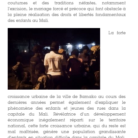
coutumes et des traditions néfastes, notamment
l’excision, le mariage forcé et précoce qui font obstacle à
la pleine réalisation des droits et libertés fondamentaux
des enfants au Mali.
La forte
croissance urbaine de la ville de Bamako au cours des
dernières années permet également d’expliquer le
phénomène des enfants et jeunes des rues dans la
capitale du Mali. Révélatrice d’un développement
économique inégalement réparti sur le territoire
national, cette forte croissance urbaine, qui du reste est
mal maîtrisée, génère une population grandissante
d’enfants en situation difficile dans la capitale du Mali,